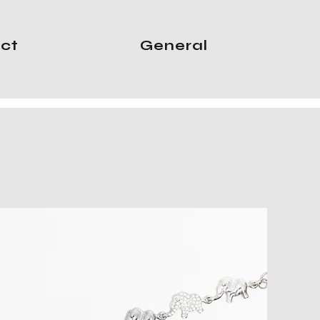
ct
General