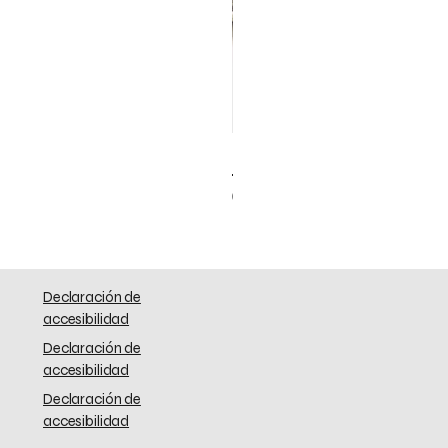
Elephant Skinny
Precio
0,00 US$
Declaración de
accesibilidad
Declaración de
accesibilidad
Declaración de
accesibilidad