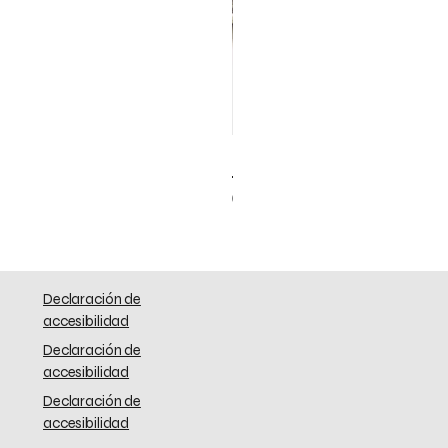
Elephant Skinny
Precio
0,00 US$
Declaración de
accesibilidad
Declaración de
accesibilidad
Declaración de
accesibilidad