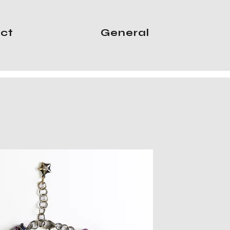
ct
General