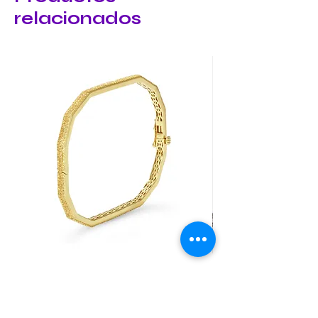
relacionados
Yellow Sapphire Duo Bangle
Elephant Skinny
Precio
Precio
0,00 US$
0,00 US$