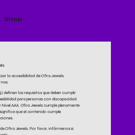
Shop
ls.
ar la accesibilidad de Ofira Jewels:
rnas.
G)
definen los requisitos que deben cumplir
cesibilidad para personas con discapacidad.
A y Nivel AAA. Ofira Jewels cumple plenamente
significa que el contenido cumple
pciones.
e Ofira Jewels. Por favor, infórmenos si
wels: