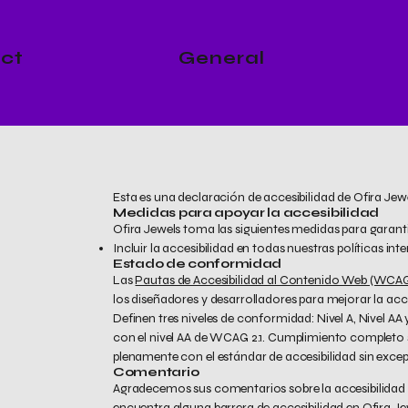
ct
General
Esta es una declaración de accesibilidad de Ofira Jewe
Medidas para apoyar la accesibilidad
Ofira Jewels toma las siguientes medidas para garantiz
Incluir la accesibilidad en todas nuestras políticas inte
Estado de conformidad
Las
Pautas de Accesibilidad al Contenido Web (WCA
los diseñadores y desarrolladores para mejorar la ac
Definen tres niveles de conformidad: Nivel A, Nivel A
con el nivel AA de WCAG 2.1. Cumplimiento completo 
plenamente con el estándar de accesibilidad sin exce
Comentario
Agradecemos sus comentarios sobre la accesibilidad d
encuentra alguna barrera de accesibilidad en Ofira Je