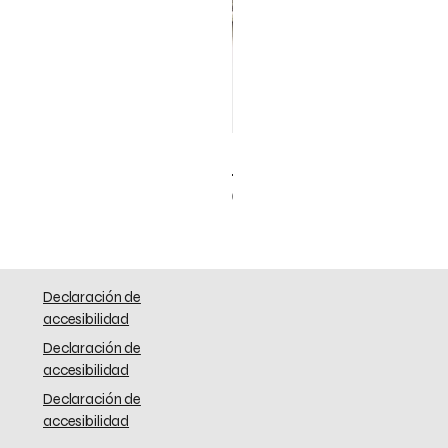
Elephant Skinny
Precio
0,00 US$
Declaración de
accesibilidad
Declaración de
accesibilidad
Declaración de
accesibilidad