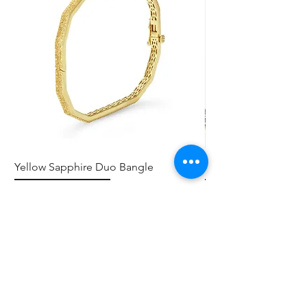
Yellow Sapphire Duo Bangle
Elephant Skinny
Precio
Precio
0,00 US$
0,00 US$