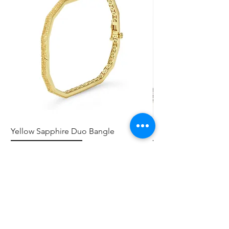
Yellow Sapphire Duo Bangle
Elephant Skinny
Preis
Preis
0,00 $
0,00 $