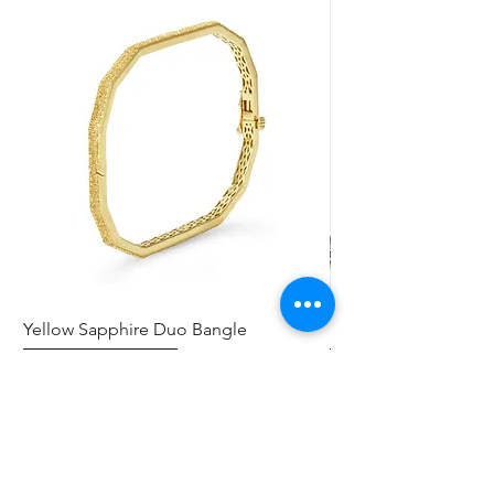
Yellow Sapphire Duo Bangle
Elephant Skinny
Preis
Preis
0,00 $
0,00 $