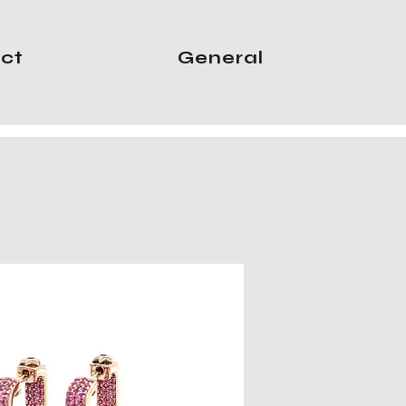
ct
General