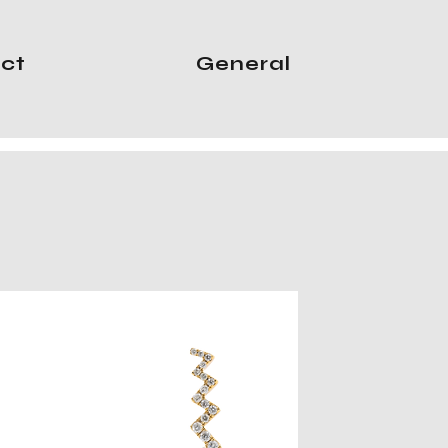
ct
General