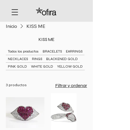
Inicio
KISS ME
KISS ME
Todos los productos
BRACELETS
EARRINGS
NECKLACES
RINGS
BLACKENED GOLD
PINK GOLD
WHITE GOLD
YELLOW GOLD
3 productos
Filtrar y ordenar