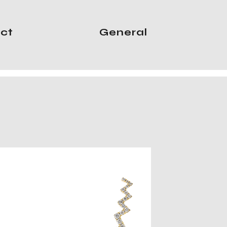
ct
General