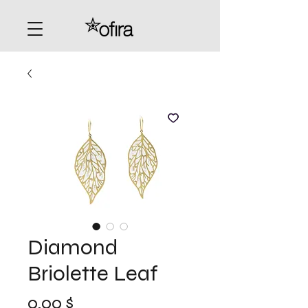
Diamond
Briolette Leaf
Preis
0,00 $