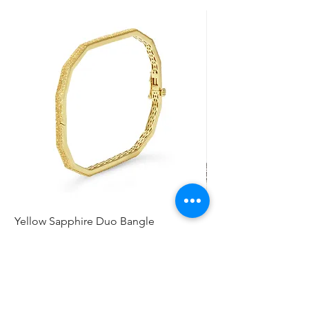
Yellow Sapphire Duo Bangle
Elephant Skinny
Preis
Preis
0,00 $
0,00 $