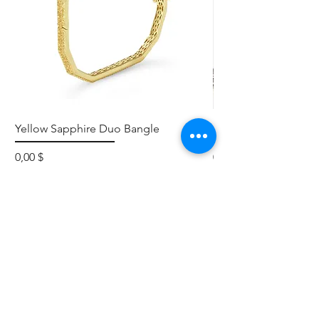
Yellow Sapphire Duo Bangle
Elephant Skinny
Preis
Preis
0,00 $
0,00 $
Erklärung zur
Barrierefreihe
it