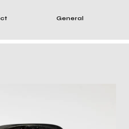
ct
General