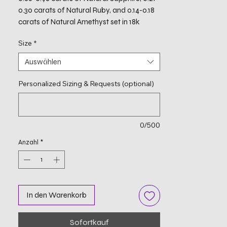
0.30 carats of Natural Ruby, and 0.14-0.18
carats of Natural Amethyst set in 18k
White Gold
Size
*
Auswählen
Personalized Sizing & Requests (optional)
0/500
Anzahl
*
In den Warenkorb
Sofortkauf