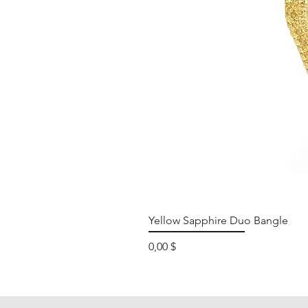
Yellow Sapphire Duo Bangle
Preis
0,00 $