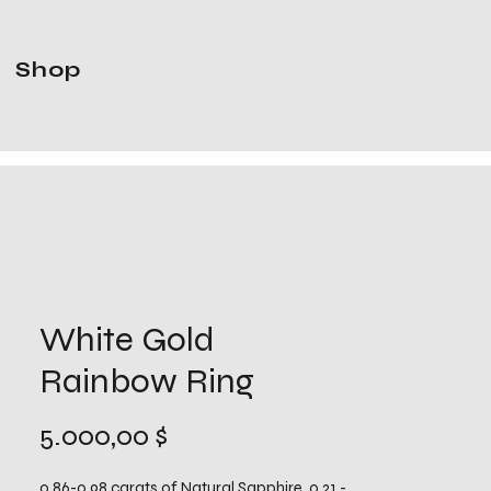
Shop
White Gold
Rainbow Ring
Preis
5.000,00 $
0.86-0.98 carats of Natural Sapphire, 0.21 -