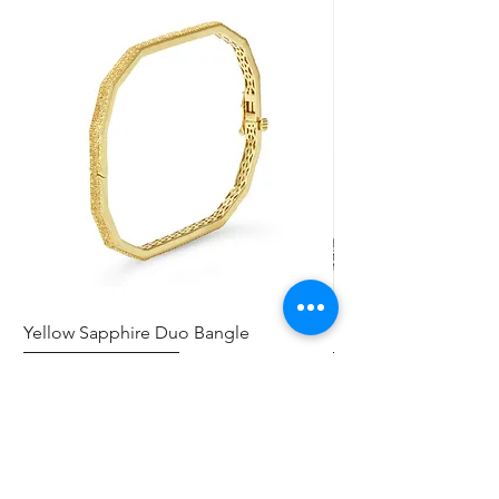
Yellow Sapphire Duo Bangle
Elephant Skinny
Preis
Preis
0,00 $
0,00 $