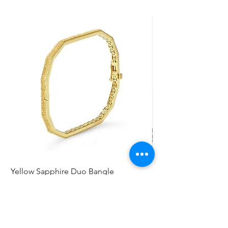
Yellow Sapphire Duo Bangle
Elephant Skinny
Preis
Preis
0,00 $
0,00 $