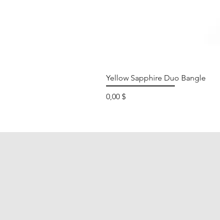
Yellow Sapphire Duo Bangle
Preis
0,00 $